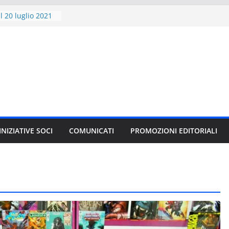
l 20 luglio 2021
scriversi
20 al 28 novembre
libro
i” compie 20 anni
1 VARIANT per
GAMES 2021
ITORE E GLI
CI
le”, il nuovo
 J.K. Rowling in
INIZIATIVE SOCI
COMUNICATI
PROMOZIONI EDITORIALI