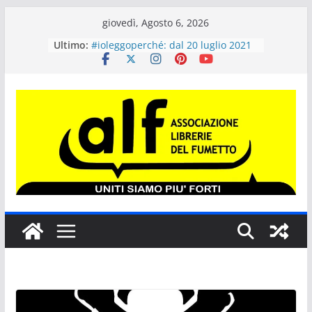
Salta
giovedì, Agosto 6, 2026
“Il maialino di Natale”, il nuovo
al
Ultimo:
libro per ragazzi di J.K. Rowling in
contenuto
uscita il 12 ottobre
#ioleggoperché: dal 20 luglio 2021
le scuole possono iscriversi
all’iniziativa. Dal 20 al 28 novembre
si potrà donare un libro
“Più libri più liberi” compie 20 anni
Tokyo Revengers #1 VARIANT per
ALF COMICS AND GAMES 2021
SERGIO BONELLI EDITORE E GLI
EVENTI FUMETTISTICI