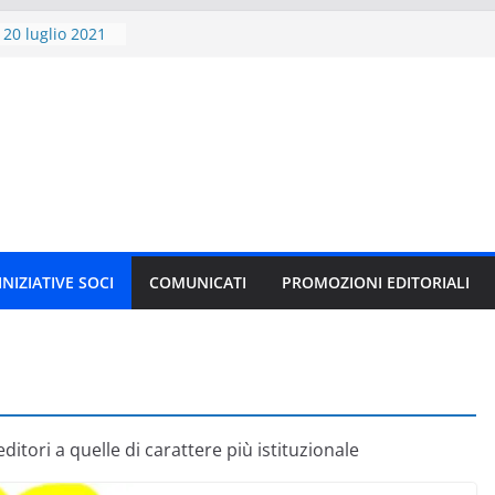
 20 luglio 2021
criversi
0 al 28 novembre
ibro
” compie 20 anni
 VARIANT per
AMES 2021
ITORE E GLI
CI
e”, il nuovo
J.K. Rowling in
INIZIATIVE SOCI
COMUNICATI
PROMOZIONI EDITORIALI
 editori a quelle di carattere più istituzionale