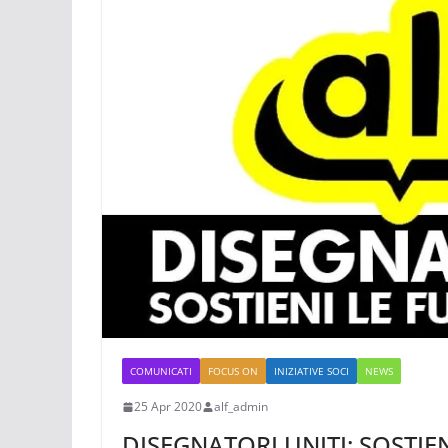
COMUNICATI
FOCUS ON
INIZIATIVE SOCI
NEWS
25 Apr 2020
alf_admin
DISEGNATORI UNITI: SOSTIEN