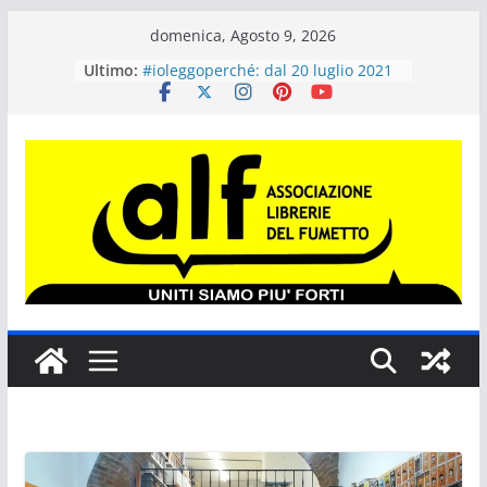
Salta
domenica, Agosto 9, 2026
al
Ultimo:
#ioleggoperché: dal 20 luglio 2021
contenuto
le scuole possono iscriversi
all’iniziativa. Dal 20 al 28 novembre
si potrà donare un libro
“Più libri più liberi” compie 20 anni
Tokyo Revengers #1 VARIANT per
ALF COMICS AND GAMES 2021
SERGIO BONELLI EDITORE E GLI
EVENTI FUMETTISTICI
“Il maialino di Natale”, il nuovo
libro per ragazzi di J.K. Rowling in
uscita il 12 ottobre