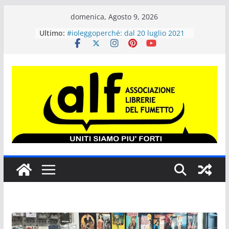
Salta
domenica, Agosto 9, 2026
al
Ultimo:
#ioleggoperché: dal 20 luglio 2021
contenuto
le scuole possono iscriversi
all’iniziativa. Dal 20 al 28 novembre
si potrà donare un libro
“Più libri più liberi” compie 20 anni
Tokyo Revengers #1 VARIANT per
ALF COMICS AND GAMES 2021
SERGIO BONELLI EDITORE E GLI
EVENTI FUMETTISTICI
“Il maialino di Natale”, il nuovo
libro per ragazzi di J.K. Rowling in
uscita il 12 ottobre