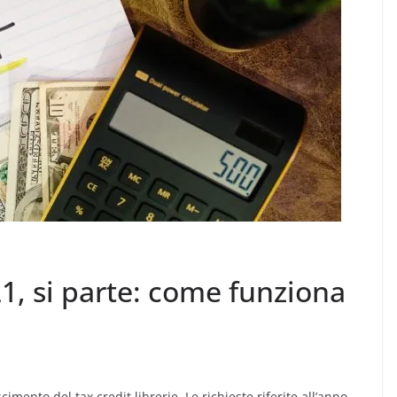
21, si parte: come funziona
imento del tax credit librerie. Le richieste riferite all’anno