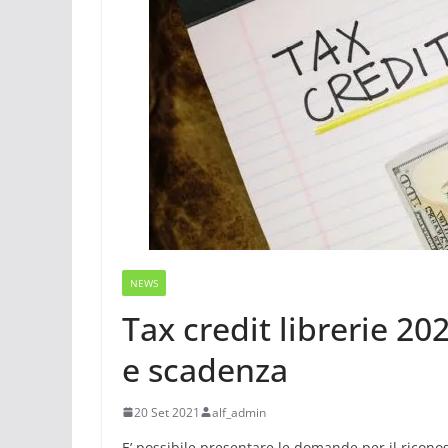
NEWS
Tax credit librerie 20
e scadenza
20 Set 2021
alf_admin
E’ possibile presentare le domande per il riconosc