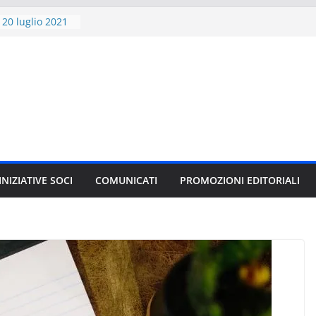
 20 luglio 2021
criversi
0 al 28 novembre
ibro
” compie 20 anni
 VARIANT per
AMES 2021
ITORE E GLI
CI
e”, il nuovo
J.K. Rowling in
INIZIATIVE SOCI
COMUNICATI
PROMOZIONI EDITORIALI