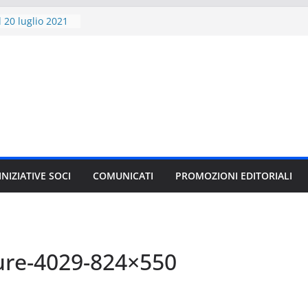
 20 luglio 2021
criversi
20 al 28 novembre
libro
i” compie 20 anni
1 VARIANT per
AMES 2021
ITORE E GLI
CI
le”, il nuovo
 J.K. Rowling in
INIZIATIVE SOCI
COMUNICATI
PROMOZIONI EDITORIALI
ure-4029-824×550