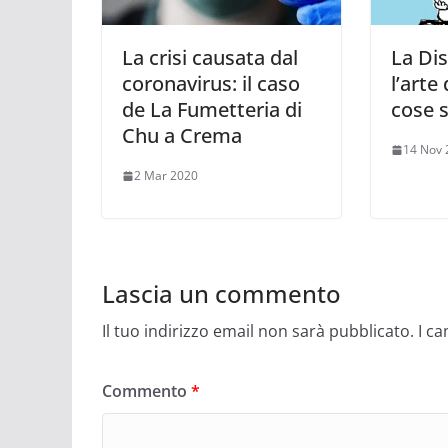
La crisi causata dal
La Dis
coronavirus: il caso
l’arte
de La Fumetteria di
cose 
Chu a Crema
14 Nov 
2 Mar 2020
Lascia un commento
Il tuo indirizzo email non sarà pubblicato.
I c
Commento
*