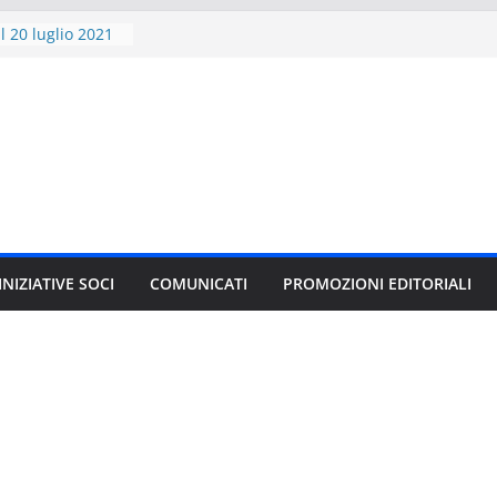
l 20 luglio 2021
scriversi
20 al 28 novembre
libro
i” compie 20 anni
1 VARIANT per
GAMES 2021
ITORE E GLI
CI
le”, il nuovo
 J.K. Rowling in
INIZIATIVE SOCI
COMUNICATI
PROMOZIONI EDITORIALI