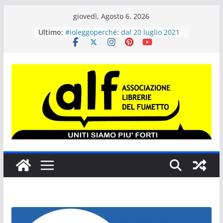
Salta
giovedì, Agosto 6, 2026
al
Ultimo:
#ioleggoperché: dal 20 luglio 2021
contenuto
le scuole possono iscriversi
all’iniziativa. Dal 20 al 28 novembre
si potrà donare un libro
“Più libri più liberi” compie 20 anni
Tokyo Revengers #1 VARIANT per
ALF COMICS AND GAMES 2021
SERGIO BONELLI EDITORE E GLI
EVENTI FUMETTISTICI
“Il maialino di Natale”, il nuovo
libro per ragazzi di J.K. Rowling in
uscita il 12 ottobre