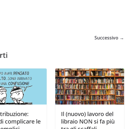
Successivo →
rti
tribuzione:
Il (nuovo) lavoro del
 di complicare le
libraio NON si fa più
semplici
tra gli scaffali