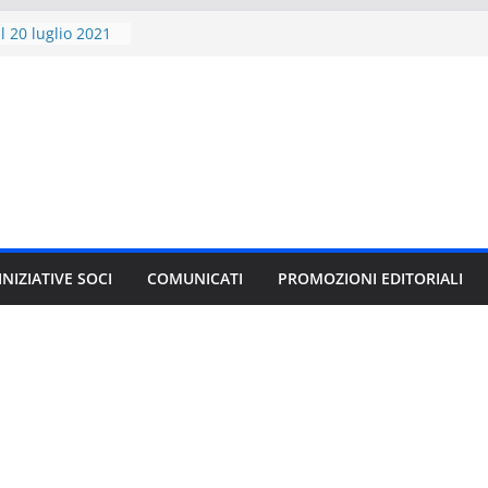
l 20 luglio 2021
scriversi
20 al 28 novembre
libro
i” compie 20 anni
1 VARIANT per
GAMES 2021
ITORE E GLI
CI
le”, il nuovo
 J.K. Rowling in
INIZIATIVE SOCI
COMUNICATI
PROMOZIONI EDITORIALI