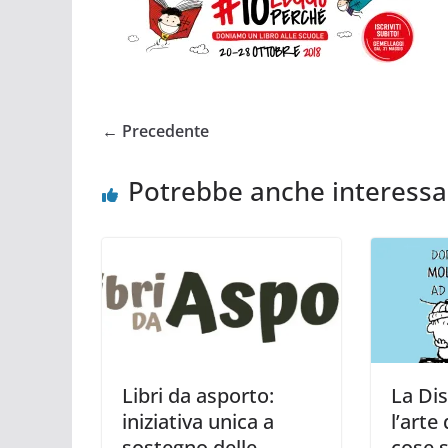
← Precedente
Potrebbe anche interessa
Libri da asporto:
La Dis
iniziativa unica a
l’arte
sostegno delle
cose 