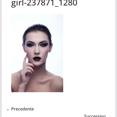
girl-237871_1280
← Precedente
Successivo →